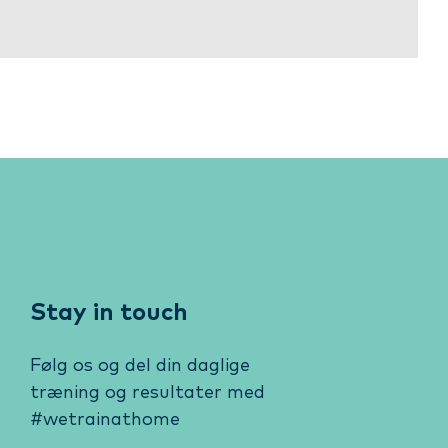
Stay in touch
Følg os og del din daglige
træning og resultater med
#wetrainathome