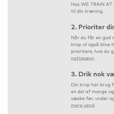
Hos WE TRAIN AT H
til din træning.
2. Prioriter d
Når du får en god n
krop vil også blive 
prioritere, hvis du
nattesøvn
.
3. Drik nok v
Din krop har brug f
en del af mange vig
væske før, under og
mere vand
.