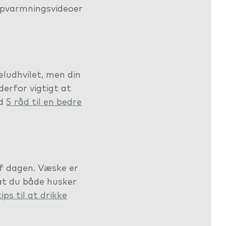
opvarmningsvideoer
eludhvilet, men din
derfor vigtigt at
ed
5 råd til en bedre
af dagen. Væske er
 at du både husker
tips til at drikke