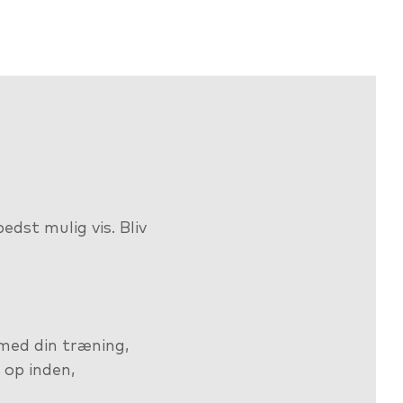
edst mulig vis. Bliv
med din træning,
op inden,