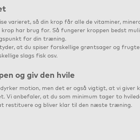
et
ise varieret, så din krop får alle de vitaminer, mine
n krop har brug for. Så fungerer kroppen bedst muli
gspunkt for din træning.
tyder, at du spiser forskellige grøntsager og frugter
ellige slags fisk osv.
ppen og giv den hvile
i dyrker motion, men det er også vigtigt, at vi giver 
et. Vi anbefaler, at du som minimum tager to hvile
 at restituere og bliver klar til den næste træning.