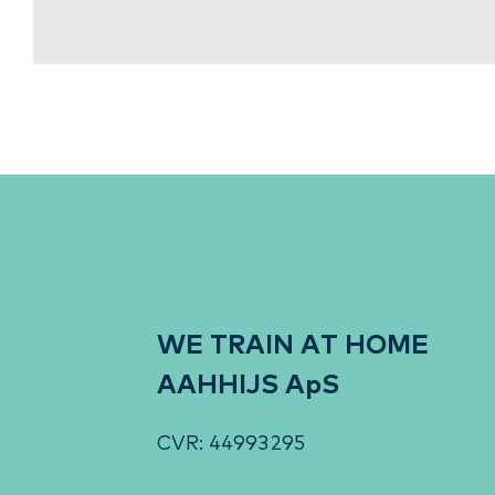
WE TRAIN AT HOME
AAHHIJS ApS
CVR: 44993295