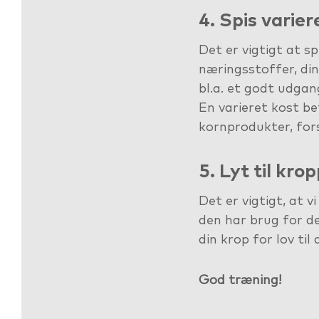
4. Spis varier
Det er vigtigt at sp
næringsstoffer, di
bl.a. et godt udgan
En varieret kost be
kornprodukter, forsk
5. Lyt til kro
Det er vigtigt, at v
den har brug for d
din krop for lov til
God træning!