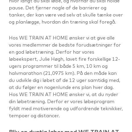
hvor langt du skal løbe, og hvornår du skal holde
pause. Det fjerner nogle af de barrierer og
tanker, der kan være ved selv at skulle tænke over
og planlægge, hvordan din træning skal foregå.
Hos WE TRAIN AT HOME ønsker vi at give alle
vores medlemmer de bedste forudsætninger for
en god løbetræning. Derfor har vores
løbeekspert, Julie Høgh, lavet fire forskellige 12-
ugers programmer til både 5 km, 10 km og
halvmarathon (21,0975 km). På den måde kan
du udvikle dig i løbet af de 12 uger samtidig med,
at du følger en nogenlunde ens plan hver dag.
Hos WE TRAIN AT HOME ønsker vi, at du nyder
din løbetræning. Derfor er vores løbeprogram
fyldt med motiverende og udfordrende teknikker,
tempoer og distancer.
Bliv en dygtig løber med WE TRAIN AT