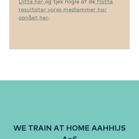
Ditte her
og tjek nogle af de
flotte
resultater vores medlemmer har
opnået her
.
WE TRAIN AT HOME AAHHIJS