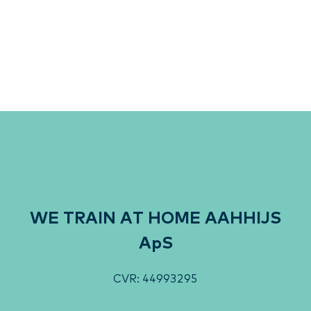
WE TRAIN AT HOME AAHHIJS
ApS
CVR: 44993295