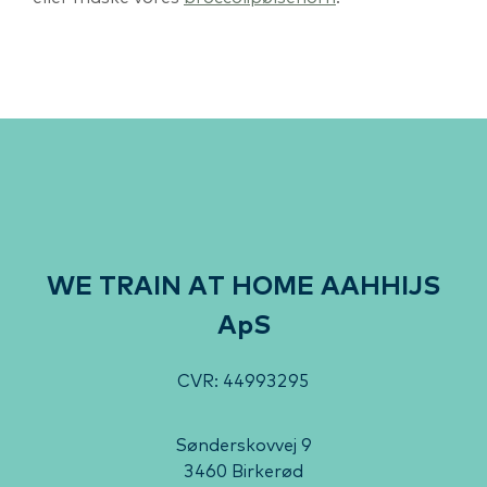
WE TRAIN AT HOME AAHHIJS
ApS
CVR: 44993295
Sønderskovvej 9
3460 Birkerød