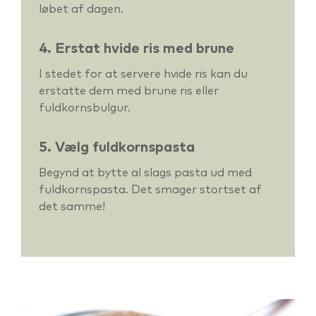
løbet af dagen.
4. Erstat hvide ris med brune
I stedet for at servere hvide ris kan du
erstatte dem med brune ris eller
fuldkornsbulgur.
5. Vælg fuldkornspasta
Begynd at bytte al slags pasta ud med
fuldkornspasta. Det smager stortset af
det samme!