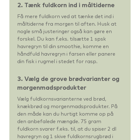
2. Tænk fuldkorn ind i måltiderne
Få mere fuldkorn ved at tænke det ind i
måltiderne fra morgen til aften. Husk at
nogle små justeringer også kan gøre en
forskel. Du kan f.eks. tilsætte 1 spsk
havregryn til din smoothie, komme en
håndfuld havregryn i farsen eller panere
din fisk i rugmel i stedet for rasp.
3. Vælg de grove brødvarianter og
morgenmadsprodukter
Vælg fuldkornsvarianterne ved brød,
knækbrød og morgenmadsprodukter. På
den måde kan du hurtigt komme op på
den anbefalede mængde. 75 gram
fuldkorn svarer f.eks. til, at du spiser 2 dl
havregryn og 1 skive fuldkornsrugbrød i