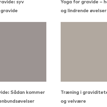
ravide: syv
Yoga for gravide – h
l gravide
og lindrende øvelser
avide: Sådan kommer
Træning i graviditet
enbundsøvelser
og velvære