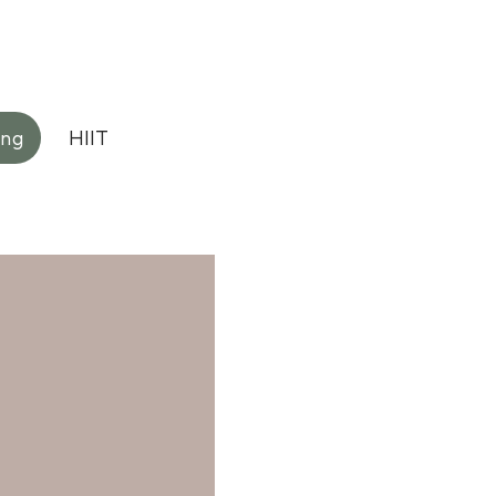
es resultater
Trænere
Blog
Jobs
ing
HIIT