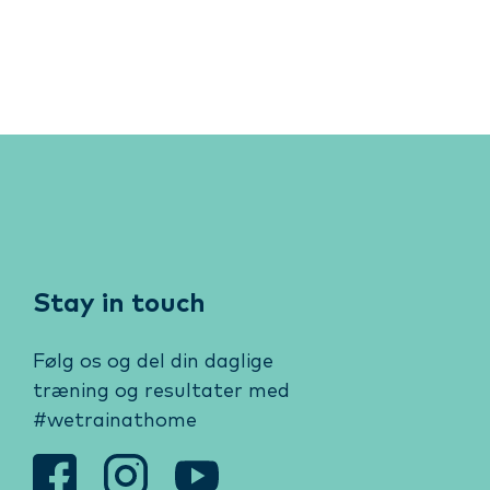
Stay in touch
Følg os og del din daglige
træning og resultater med
#wetrainathome