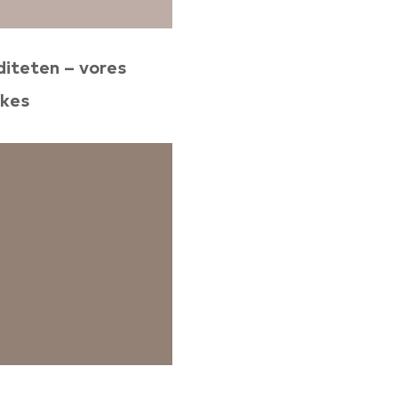
diteten – vores
kkes