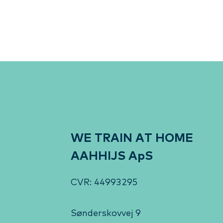
WE TRAIN AT HOME
AAHHIJS ApS
CVR: 44993295
Sønderskovvej 9