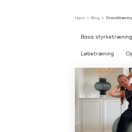
Hjem
»
Blog
»
Gravidtrænin
Hj
Basis styrketrænin
Løbetræning
Op