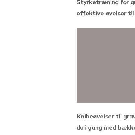
Styrketræning for g
effektive øvelser ti
Knibeøvelser til gr
du i gang med bækk