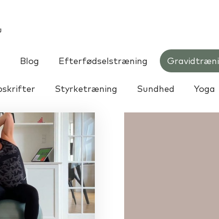
g
emmetræning
Træningsformer
Medlemmern
g
Blog
Efterfødselstræning
Gravidtræn
skrifter
Styrketræning
Sundhed
Yoga