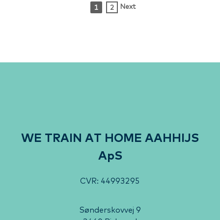
Next
1
2
»
WE TRAIN AT HOME AAHHIJS
ApS
CVR: 44993295
Sønderskovvej 9