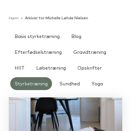
Hjem
»
Arkiver for Michelle Løhde Nielsen
Basis styrketræning
Blog
Efterfødselstræning
Gravidtræning
HIIT
Løbetræning
Opskrifter
Styrketræning
Sundhed
Yoga